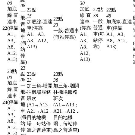
00
30
08
加底
加底
22點
22點
22點
一
線-直
線-直
38
15
45
般-
22點
一般-
達車
加底線-直達
達車
加底線-直達
普
23
普通
(停靠
車(停靠
(停靠
車(停靠
22
通
一般-普通車
車(每
A1、
A1、A3、
A1、
A1、A3、
車
(每站停靠)
站停
A3、
A8、A12、
A3、
A8、A12、
(每
A13)
靠)
A13)
A8、
A8、
站
A12、
A12、
停
A13)
A13)
靠)
23
23點
點
23點
23點
00
08
23
38
加底
一
加三角-增開
加三角-增開
線-直
般-
往機場服務
往機場服務
達車
普
班次
班次
(停靠
23
通
(A1→A13；
(A1→A13；
A1、
車
A21→A12，
A21→A12，
A3、
(每
目的地機
目的地機
A8、
站
場，每站停
場，每站停
A12、
停
靠之普通車)
靠之普通車)
A13)