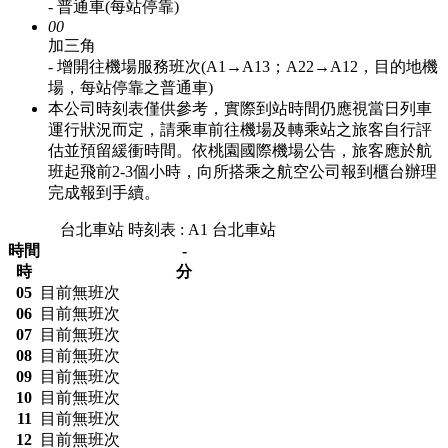
- 普通車(每站停靠)
00
加三角
- 增開往機場服務班次(A1→A13；A22→A12，目的地機
場，每站停靠之普通車)
本公司時刻表僅供參考，實際到站時間仍應視當日列車
運行狀況而定，請乘車前往機場及轉乘站之旅客自行評
估並預留緩衝時間。依桃園國際機場公告，旅客應於航
班起飛前2-3個小時，向所搭乘之航空公司報到櫃台辦理
完成報到手續。
台北車站 時刻表 : A1 台北車站
時間
-
時
分
05
目前無班次
06
目前無班次
07
目前無班次
08
目前無班次
09
目前無班次
10
目前無班次
11
目前無班次
12
目前無班次