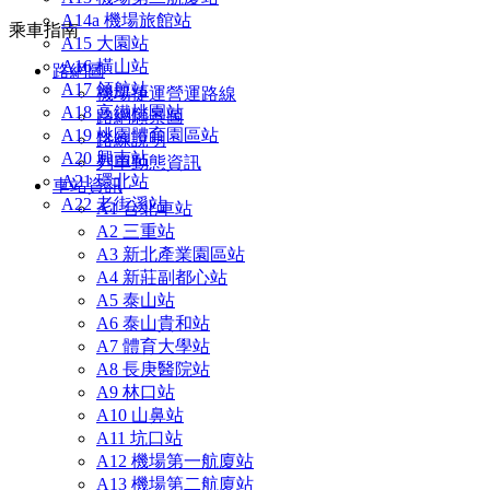
A14a 機場旅館站
乘車指南
A15 大園站
A16 橫山站
路網圖
A17 領航站
機場捷運營運路線
A18 高鐵桃園站
路網願景圖
A19 桃園體育園區站
路線說明
A20 興南站
列車動態資訊
A21 環北站
車站資訊
A22 老街溪站
A1 台北車站
A2 三重站
A3 新北產業園區站
A4 新莊副都心站
A5 泰山站
A6 泰山貴和站
A7 體育大學站
A8 長庚醫院站
A9 林口站
A10 山鼻站
A11 坑口站
A12 機場第一航廈站
A13 機場第二航廈站