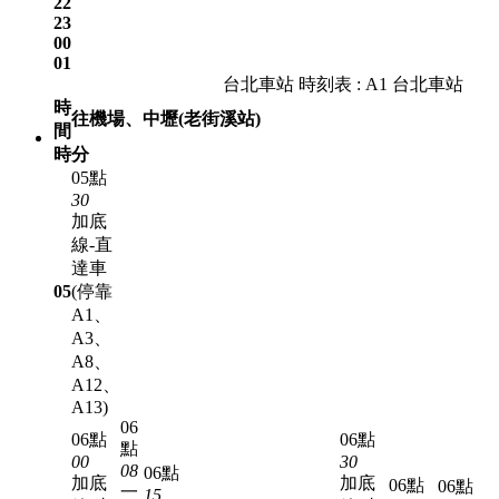
22
23
00
01
台北車站 時刻表 : A1 台北車站
時
往機場、中壢(老街溪站)
間
時
分
05點
30
加底
線-直
達車
05
(停靠
A1、
A3、
A8、
A12、
A13)
06
06點
06點
點
00
30
08
06點
加底
加底
06點
06點
一
15