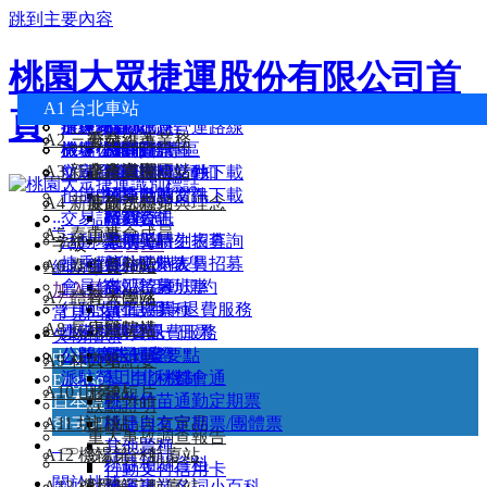
跳到主要內容
桃園大眾捷運股份有限公司首
最新消息
附屬事業介紹
公共藝術
服務簡介
常見問題
路網圖
A1 台北車站
公司簡介
檢舉管道及利衝補助交易公開查詢
頁
捷運商品
沿線景點
辦理項目及流程
遺失物查詢
活動訊息
機場捷運營運路線
A2 三重站
公司沿革
安全維護業務
機捷小旅行
機場公司服務專區
旅客信箱
機關團體
路網願景圖
招商資訊
A3 新北產業園區站
企業識別
廉政宣導
航班資訊
文宣品上刊申請須知
桃園市府活動
路線說明
招商投標文件下載
拍攝申請
桃捷活動
列車動態資訊
招商申請文件下載
A4 新莊副都心站
使命、願景與理念
廉政法規
交易記錄查詢
招募公告
時刻表
廠商資訊
:::
A5 泰山站
董事會成員
活動場地申請
暑期工讀生招募
票價與時刻表查詢
字級：
A-
A
A+
捷乘歡迎-校外教學
部分工時人員招募
各站時刻表
A6 泰山貴和站
首長介紹
網站導覽
會員條款及活動規約
志工招募
各站首末班車
加入最愛
A7 體育大學站
經營團隊
行動支付信用卡退費服務
員工招募
票價與票種
常見問題
A8 長庚醫院站
組織架構
小額採購資訊
票卡問題暨退費服務
單程票/一日票
失物招領
公開徵求提案
公益廣告刊登要點
電子票證
中文
A9 林口站
大事紀要
派駐勞工申訴機制
基北北桃都會通
English
A10 山鼻站
形象短片
日本語
桃竹竹苗通勤定期票
誤點證明
한국어
A11 坑口站
出版品與文宣品
桃捷自有定期票/團體票
重大事故調查報告
其他票種
A12 機場第一航廈站
統計資料
桃捷相關資料
行動支付信用卡
關於桃捷
A13 機場第二航廈站
財務資訊
捷運專業名詞小百科