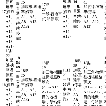
停直
線-直
38
15
45
般-
17點
一般-
達車
加底線-直達
達車
加底線-直達
普
23
普通
17
(停靠
車(停靠
(停靠
車(停靠
通
一般-普通車
車(每
A1、
A1、A3、
A1、
A1、A3、
車
(每站停靠)
站停
A3、
A8、A12、
A3、
A8、A12、
(每
靠)
A13)
A13)
A8、
A8、
站
A12、
A12、
停
A13)
A13、
靠)
A18、
A21)
18點
00
18
加星
18點
點
18點
18點
號-尖
30
08
19
34
峰增
加底
18點
18點
一
加三角-增開
加三角-增開
停直
23
線-直
15
般-
往機場服務
往機場服務
一般-
達車
加底線-直達
達車
普
班次
班次
普通
18
(停靠
車(停靠
(停靠
通
(A1→A13；
(A1→A13；
車(每
A1、
A1、A3、
A1、
車
A21→A12，
A21→A12，
站停
A3、
A8、A12、
A3、
(每
目的地機
目的地機
靠)
A13)
A8、
A8、
站
場，每站停
場，每站停
A12、
A12、