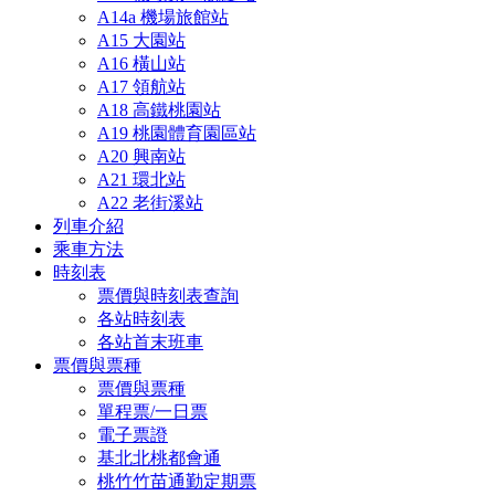
A14a 機場旅館站
A15 大園站
A16 橫山站
A17 領航站
A18 高鐵桃園站
A19 桃園體育園區站
A20 興南站
A21 環北站
A22 老街溪站
列車介紹
乘車方法
時刻表
票價與時刻表查詢
各站時刻表
各站首末班車
票價與票種
票價與票種
單程票/一日票
電子票證
基北北桃都會通
桃竹竹苗通勤定期票