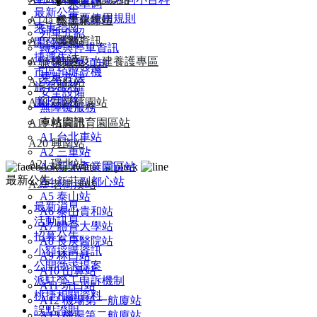
乘車碼
最新公告
車票使用規則
A14a 機場旅館站
本土化專區
乘車指南
列車介紹
A15 大園站
業務資訊
開發事業
轉乘與停車資訊
捷運生活
A16 橫山站
軌道及土建養護專區
旅客乘車須知
市區預辦登機
乘車方法
A17 領航站
旅客服務
安全設備
廉政服務
A18 高鐵桃園站
無障礙服務
車站資訊
A19 桃園體育園區站
A1 台北車站
A20 興南站
A2 三重站
A21 環北站
A3 新北產業園區站
最新公告
A4 新莊副都心站
A22 老街溪站
A5 泰山站
最新消息
A6 泰山貴和站
活動訊息
A7 體育大學站
招募公告
A8 長庚醫院站
小額採購資訊
A9 林口站
公開徵求提案
A10 山鼻站
派駐勞工申訴機制
A11 坑口站
桃捷相關資料
A12 機場第一航廈站
誤點證明
A13 機場第二航廈站