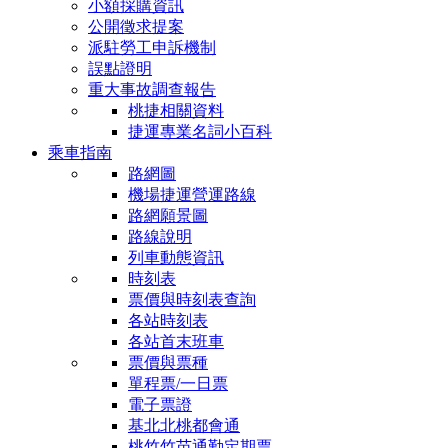
小額採購資訊
公開徵求提案
派駐勞工申訴機制
誤點證明
重大事故調查報告
桃捷相關資料
捷運專業名詞小百科
乘車指南
路網圖
機場捷運營運路線
路網願景圖
路線說明
列車動態資訊
時刻表
票價與時刻表查詢
各站時刻表
各站首末班車
票價與票種
單程票/一日票
電子票證
基北北桃都會通
桃竹竹苗通勤定期票