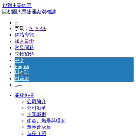
跳到主要內容
桃
:::
園
字級：
A-
A
A+
網站導覽
大
加入最愛
常見問題
眾
失物招領
中文
捷
English
日本語
한국어
運
股
關於桃捷
公司簡介
份
公司沿革
企業識別
有
使命、願景與理念
董事會成員
限
首長介紹