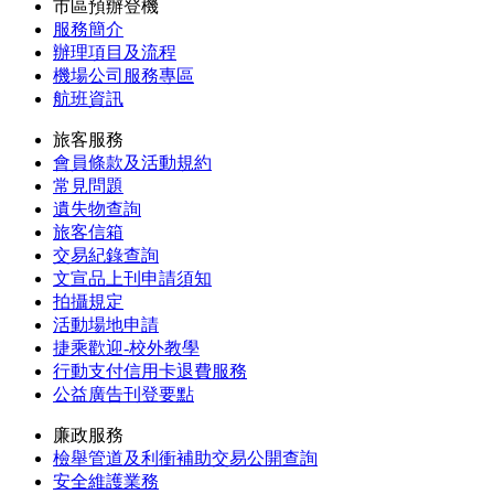
市區預辦登機
服務簡介
辦理項目及流程
機場公司服務專區
航班資訊
旅客服務
會員條款及活動規約
常見問題
遺失物查詢
旅客信箱
交易紀錄查詢
文宣品上刊申請須知
拍攝規定
活動場地申請
捷乘歡迎-校外教學
行動支付信用卡退費服務
公益廣告刊登要點
廉政服務
檢舉管道及利衝補助交易公開查詢
安全維護業務