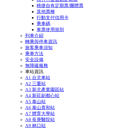
桃捷自有定期票/團體票
其他票種
行動支付信用卡
乘車碼
車票使用規則
列車介紹
轉乘與停車資訊
旅客乘車須知
乘車方法
安全設備
無障礙服務
車站資訊
A1 台北車站
A2 三重站
A3 新北產業園區站
A4 新莊副都心站
A5 泰山站
A6 泰山貴和站
A7 體育大學站
A8 長庚醫院站
A9 林口站