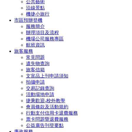
公共藝術
沿線景點
機捷小旅行
市區預辦登機
服務簡介
辦理項目及流程
機場公司服務專區
航班資訊
旅客服務
常見問題
遺失物查詢
旅客信箱
文宣品上刊申請須知
拍攝申請
交易記錄查詢
活動場地申請
捷乘歡迎-校外教學
會員條款及活動規約
行動支付信用卡退費服務
票卡問題暨退費服務
公益廣告刊登要點
廉政服務