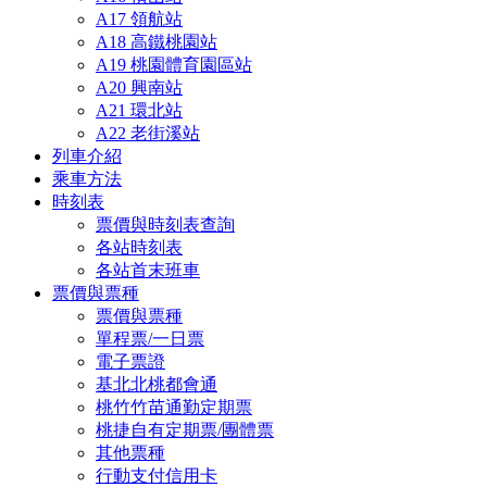
A17 領航站
A18 高鐵桃園站
A19 桃園體育園區站
A20 興南站
A21 環北站
A22 老街溪站
列車介紹
乘車方法
時刻表
票價與時刻表查詢
各站時刻表
各站首末班車
票價與票種
票價與票種
單程票/一日票
電子票證
基北北桃都會通
桃竹竹苗通勤定期票
桃捷自有定期票/團體票
其他票種
行動支付信用卡