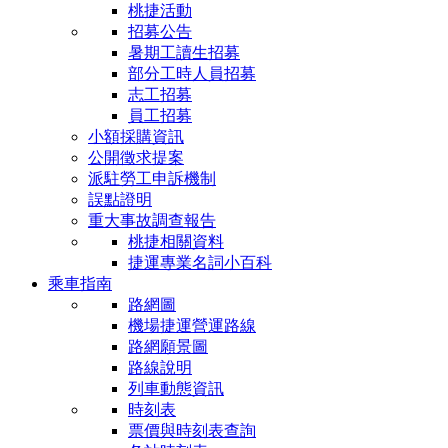
桃捷活動
招募公告
暑期工讀生招募
部分工時人員招募
志工招募
員工招募
小額採購資訊
公開徵求提案
派駐勞工申訴機制
誤點證明
重大事故調查報告
桃捷相關資料
捷運專業名詞小百科
乘車指南
路網圖
機場捷運營運路線
路網願景圖
路線說明
列車動態資訊
時刻表
票價與時刻表查詢