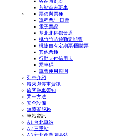
各站時刻表
各站首末班車
票價與票種
單程票/一日票
電子票證
基北北桃都會通
桃竹竹苗通勤定期票
桃捷自有定期票/團體票
其他票種
行動支付信用卡
乘車碼
車票使用規則
列車介紹
轉乘與停車資訊
旅客乘車須知
乘車方法
安全設備
無障礙服務
車站資訊
A1 台北車站
A2 三重站
A3 新北產業園區站