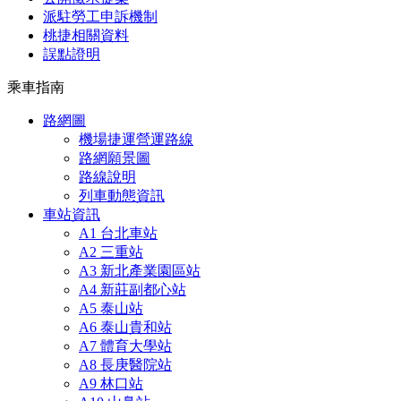
派駐勞工申訴機制
桃捷相關資料
誤點證明
乘車指南
路網圖
機場捷運營運路線
路網願景圖
路線說明
列車動態資訊
車站資訊
A1 台北車站
A2 三重站
A3 新北產業園區站
A4 新莊副都心站
A5 泰山站
A6 泰山貴和站
A7 體育大學站
A8 長庚醫院站
A9 林口站