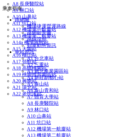
A8 長庚醫院站
乘車指南
A9 林口站
A10 山鼻站
路網圖
A11 坑口站
機場捷運營運路線
A12 機場第一航廈站
路網願景圖
A13 機場第二航廈站
路線說明
A14a 機場旅館站
列車動態資訊
A15 大園站
車站資訊
A16 橫山站
A1 台北車站
A17 領航站
A2 三重站
A18 高鐵桃園站
A3 新北產業園區站
A19 桃園體育園區站
A4 新莊副都心站
A20 興南站
A5 泰山站
A21 環北站
A6 泰山貴和站
A22 老街溪站
A7 體育大學站
A8 長庚醫院站
A9 林口站
A10 山鼻站
A11 坑口站
A12 機場第一航廈站
A13 機場第二航廈站