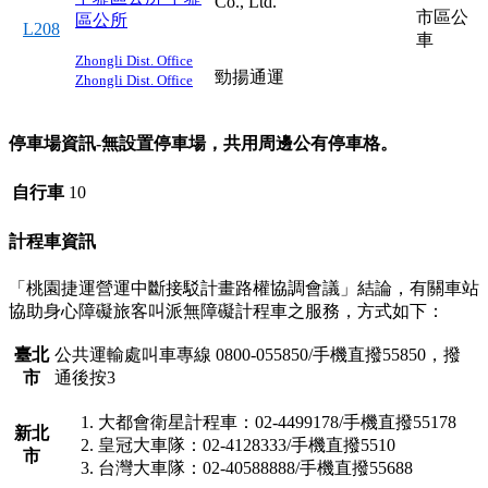
Co., Ltd.
市區公
區公所
L208
車
Zhongli Dist. Office
勁揚通運
Zhongli Dist. Office
停車場資訊-無設置停車場，共用周邊公有停車格。
自行車
10
計程車資訊
「桃園捷運營運中斷接駁計畫路權協調會議」結論，有關車站
協助身心障礙旅客叫派無障礙計程車之服務，方式如下：
臺北
公共運輸處叫車專線 0800-055850/手機直撥55850，撥
市
通後按3
大都會衛星計程車：02-4499178/手機直撥55178
新北
皇冠大車隊：02-4128333/手機直撥5510
市
台灣大車隊：02-40588888/手機直撥55688