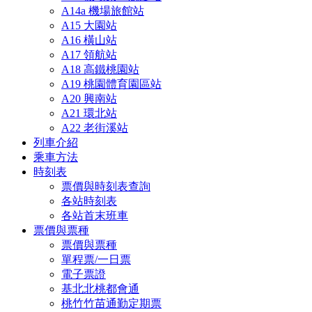
A14a 機場旅館站
A15 大園站
A16 橫山站
A17 領航站
A18 高鐵桃園站
A19 桃園體育園區站
A20 興南站
A21 環北站
A22 老街溪站
列車介紹
乘車方法
時刻表
票價與時刻表查詢
各站時刻表
各站首末班車
票價與票種
票價與票種
單程票/一日票
電子票證
基北北桃都會通
桃竹竹苗通勤定期票