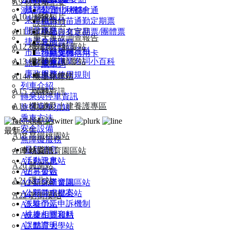
A9 林口站
大事紀要
最新公告
派駐勞工申訴機制
基北北桃都會通
A10 山鼻站
形象短片
乘車指南
桃竹竹苗通勤定期票
誤點證明
開發事業
A11 坑口站
出版品與文宣品
桃捷自有定期票/團體票
重大事故調查報告
捷運生活
其他票種
A12 機場第一航廈站
統計資料
桃捷相關資料
市區預辦登機
行動支付信用卡
A13 機場第二航廈站
財務資訊
捷運專業名詞小百科
旅客服務
乘車碼
廉政服務
車票使用規則
A14a 機場旅館站
本土化專區
列車介紹
A15 大園站
業務資訊
轉乘與停車資訊
A16 橫山站
軌道及土建養護專區
旅客乘車須知
乘車方法
A17 領航站
安全設備
最新公告
A18 高鐵桃園站
無障礙服務
最新消息
車站資訊
A19 桃園體育園區站
活動訊息
A1 台北車站
A20 興南站
招募公告
A2 三重站
A21 環北站
小額採購資訊
A3 新北產業園區站
公開徵求提案
A4 新莊副都心站
A22 老街溪站
派駐勞工申訴機制
A5 泰山站
桃捷相關資料
A6 泰山貴和站
誤點證明
A7 體育大學站