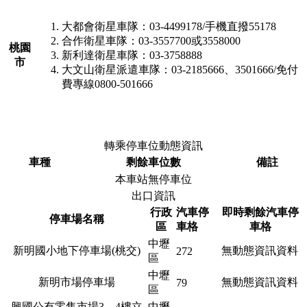
大都會衛星車隊：03-4499178/手機直撥55178
合作衛星車隊：03-3557700或3558000
桃園
新利達衛星車隊：03-3758888
市
大文山衛星派遣車隊：03-2185666、3501666/免付
費專線0800-501666
轉乘停車位動態資訊
車種
剩餘車位數
備註
本車站無停車位
出口資訊
行政
汽車停
即時剩餘汽車停
停車場名稱
區
車格
車格
中壢
新明國小地下停車場(桃交)
無動態資訊資料
272
區
中壢
新明市場停車場
無動態資訊資料
79
區
興國公有零售市場3、4樓立
中壢