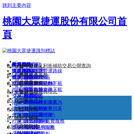
跳到主要內容
桃園大眾捷運股份有限公司首
頁
:::
最新消息
附屬事業介紹
公共藝術
服務簡介
常見問題
路網圖
A1 台北車站
公司簡介
檢舉管道及利衝補助交易公開查詢
字級：
A-
A
A+
捷運商品
沿線景點
辦理項目及流程
遺失物查詢
活動訊息
機場捷運營運路線
網站導覽
A2 三重站
公司沿革
安全維護業務
機捷小旅行
機場公司服務專區
旅客信箱
機關團體
路網願景圖
招商資訊
加入最愛
A3 新北產業園區站
企業識別
廉政宣導
航班資訊
文宣品上刊申請須知
桃園市府活動
路線說明
招商投標文件下載
常見問題
拍攝申請
桃捷活動
列車動態資訊
招商申請文件下載
A4 新莊副都心站
使命、願景與理念
廉政法規
失物招領
交易記錄查詢
招募公告
時刻表
廠商資訊
中文
A5 泰山站
董事會成員
活動場地申請
暑期工讀生招募
票價與時刻表查詢
English
捷乘歡迎-校外教學
部分工時人員招募
各站時刻表
A6 泰山貴和站
首長介紹
日本語
會員條款及活動規約
志工招募
各站首末班車
한국어
A7 體育大學站
經營團隊
行動支付信用卡退費服務
員工招募
票價與票種
A8 長庚醫院站
組織架構
小額採購資訊
票卡問題暨退費服務
單程票/一日票
關於桃捷
公開徵求提案
公益廣告刊登要點
電子票證