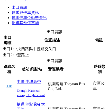
出口資訊
轉乘與停車資訊
轉乘停車位動態資訊
周邊其他停車場
出口資訊
出口
位置描述
備註
編號
出口1
中央西路與中豐路交叉口
出口2
中豐路上
出口資訊
路線名
路線類
起站
終點站
營運業者
稱
別
中壢
中壢高中
市區公
桃園客運 Taoyuan Bus
118
車
Co., Ltd.
Zhongli
National
Zhongli High School
捷運老街溪站
太
市區公
桃園客運 Taoyuan Bus