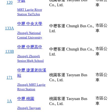
子鎮
120
Co., Ltd.
車
MRT Laojie River
Station
TaiTzJen
中壢
中央大學
市區公
中壢客運 Chungli Bus Co.,
133A
車
Ltd.
Zhongli
National
Central University
中壢
中壢高中
市區公
中壢客運 Chungli Bus Co.,
133B
車
Ltd.
Zhongli
Zhongli
Senior High School
中壢
捷運老街溪
市區公
桃園客運 Taoyuan Bus
站
171
Co., Ltd.
車
Zhongli
MRT Laojie
River Station
市區公
中壢
桃園
桃園客運 Taoyuan Bus
1A
車
Co., Ltd.
Zhongli
Taoyuan