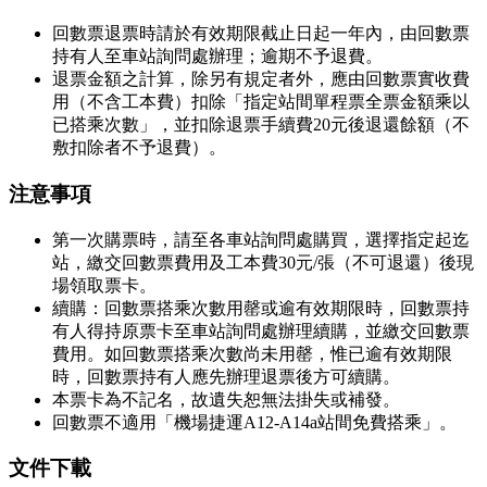
回數票退票時請於有效期限截止日起一年內，由回數票
持有人至車站詢問處辦理；逾期不予退費。
退票金額之計算，除另有規定者外，應由回數票實收費
用（不含工本費）扣除「指定站間單程票全票金額乘以
已搭乘次數」，並扣除退票手續費20元後退還餘額（不
敷扣除者不予退費）。
注意事項
第一次購票時，請至各車站詢問處購買，選擇指定起迄
站，繳交回數票費用及工本費30元/張（不可退還）後現
場領取票卡。
續購：回數票搭乘次數用罄或逾有效期限時，回數票持
有人得持原票卡至車站詢問處辦理續購，並繳交回數票
費用。如回數票搭乘次數尚未用罄，惟已逾有效期限
時，回數票持有人應先辦理退票後方可續購。
本票卡為不記名，故遺失恕無法掛失或補發。
回數票不適用「機場捷運A12-A14a站間免費搭乘」。
文件下載