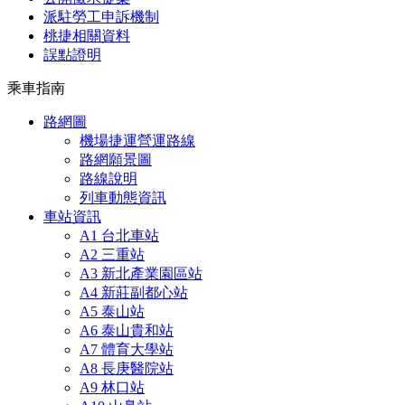
派駐勞工申訴機制
桃捷相關資料
誤點證明
乘車指南
路網圖
機場捷運營運路線
路網願景圖
路線說明
列車動態資訊
車站資訊
A1 台北車站
A2 三重站
A3 新北產業園區站
A4 新莊副都心站
A5 泰山站
A6 泰山貴和站
A7 體育大學站
A8 長庚醫院站
A9 林口站