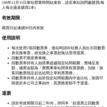
106年12月31日車站營業時間結束前
，請至車站詢問處購買(每
人每次最多購買2本)
有效期限
購買日起連續90日內有效
使用說明
每次使用1張回數票券，進站時請向站務人員出示回數票
券兌換車票，經兌換之車票恕無法受理退票。
回數票不限搭乘車種。
回數票券持有人如搭乘超越指定站間範圍，應補足差
額，補票金額為「實際乘車站間單程票票價」扣除「旅
客回數票指定起迄站間之單程票票價」。
回數票券持有人如於指定站間範圍內中途出站，除因可
歸責於本公司之事由外，其票價差額不予退還。
退票
請於有效期限日起二年內，持
同本「欲退票之回數票