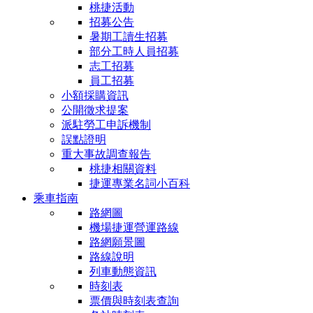
桃捷活動
招募公告
暑期工讀生招募
部分工時人員招募
志工招募
員工招募
小額採購資訊
公開徵求提案
派駐勞工申訴機制
誤點證明
重大事故調查報告
桃捷相關資料
捷運專業名詞小百科
乘車指南
路網圖
機場捷運營運路線
路網願景圖
路線說明
列車動態資訊
時刻表
票價與時刻表查詢