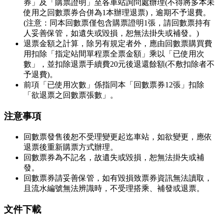
券」及「購票證明」
至各車站詢問處辦理(不得將多本未
使用之回數票券合併為1本辦理退票)，逾期不予退費。
(注意：同本回數票僅包含購票證明1張，請回數票持有
人妥善保管，如遺失或毀損，恕無法掛失或補發。)
退票金額之計算，除另有規定者外，
應由回數票購買費
用扣除「指定站間單程票全票金額」乘以「已使用次
數」，並扣除退票手續費20元後退還餘額(不敷扣除者不
予退費)。
前項「已使用次數」係指同本「回數票券12張」扣除
「欲退票之回數票張數」。
注意事項
回數票發售後恕不受理變更起迄車站，如欲變更，應依
退票後重新購票方式辦理。
回數票券為不記名，故遺失或毀損，恕無法掛失或補
發。
回數票券請妥善保管，如有毀損致票券資訊無法讀取，
且流水編號無法辨識時，不受理搭乘、補發或退票。
文件下載