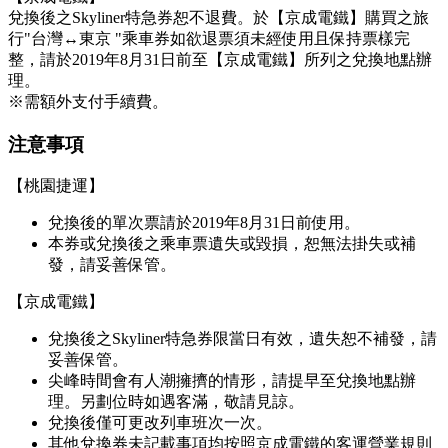
兌換後之Skyliner特急券恕不退費。於【京成電鐵】購買之旅
行"台灣↔東京 "乘車券如欲退票須未經使用且保持票樣完
整，請於2019年8月31日前至【京成電鐵】所列之兌換地點辦
理。
※需額外支付手續費。
注意事項
【桃園捷運】
兌換後的單次票請於2019年8月31日前使用。
本券或兌換後之乘車票遺失或毀損，恕無法掛失或補
發，請妥善保管。
【京成電鐵】
兌換後之Skyliner特急券限當日有效，遺失恕不補發，請
妥善保管。
尖峰時間會有人潮擁擠的情形，請提早至兌換地點辦
理。另劃位時如遇客滿，敬請見諒。
兌換後僅可更改列車班次一次。
其他兌換券未記載事項均按照京成電鐵的客運營業規則