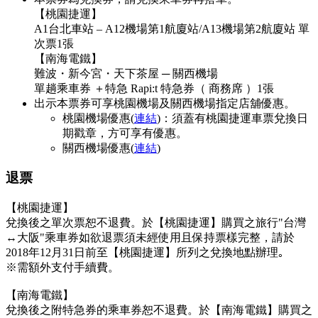
【桃園捷運】
A1台北車站 – A12機場第1航廈站/A13機場第2航廈站 單
次票1張
【南海電鐵】
難波・新今宮・天下茶屋 ─ 關西機場
單趟乘車券 ＋特急 Rapi:t 特急券（ 商務席 ）1張
出示本票券可享桃園機場及關西機場指定店舖優惠。
桃園機場優惠(
連結
)：須蓋有桃園捷運車票兌換日
期戳章，方可享有優惠。
關西機場優惠(
連結
)
退票
【桃園捷運】
兌換後之單次票恕不退費。於【桃園捷運】購買之旅行"台灣
↔大阪"乘車券如欲退票須未經使用且保持票樣完整，請於
2018年12月31日前至【桃園捷運】所列之兌換地點辦理｡
※需額外支付手續費。
【南海電鐵】
兌換後之附特急券的乘車券恕不退費。於【南海電鐵】購買之