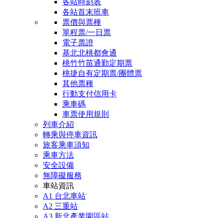
各站時刻表
各站首末班車
票價與票種
單程票/一日票
電子票證
基北北桃都會通
桃竹竹苗通勤定期票
桃捷自有定期票/團體票
其他票種
行動支付信用卡
乘車碼
車票使用規則
列車介紹
轉乘與停車資訊
旅客乘車須知
乘車方法
安全設備
無障礙服務
車站資訊
A1 台北車站
A2 三重站
A3 新北產業園區站