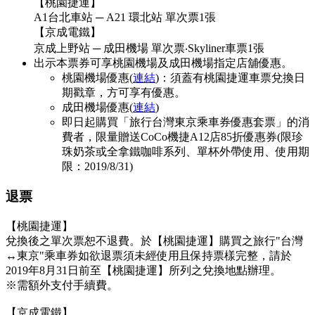
【桃園捷運】
A1台北車站 ─ A21 環北站 單次票1張
【京成電鐵】
京成上野站 ─ 成田機場 單次票‧Skyliner車票1張
出示本票券可享桃園機場及成田機場指定店舖優惠。
桃園機場優惠(
連結
)：須蓋有桃園捷運車票兌換日
期戳章，方可享有優惠。
成田機場優惠(
連結
)
即日起購買「旅行台灣東京乘車券優惠套票」的消
費者，限量贈送CoCo機捷A12店85折優惠券(限珍
珠奶茶或全拿鐵咖啡系列、單杯外帶使用、使用期
限：2019/8/31)
退票
【桃園捷運】
兌換後之單次票恕不退費。於【桃園捷運】購買之旅行"台灣
↔東京"乘車券如欲退票須未經使用且保持票樣完整，請於
2019年8月31日前至【桃園捷運】所列之兌換地點辦理。
※需額外支付手續費。
【京成電鐵】