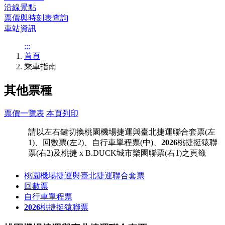
沿線景點
票價與時刻表查詢
車站資訊
:::
首頁
乘車指南
其他票種
票價一覽表
本頁列印
請以左右鍵切換桃園機場捷運與臺北捷運聯合套票(左
1)、回數票(左2)、自行車單程票(中)、
2026
桃捷挺猿聯
票(右2)及桃捷 x B.DUCK城市樂園聯票(右1)之頁籤
桃園機場捷運與臺北捷運聯合套票
回數票
自行車單程票
2026
桃捷挺猿聯票