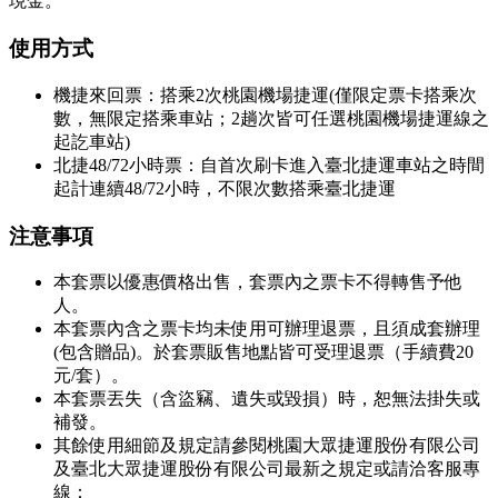
現金。
使用方式
機捷來回票：搭乘2次桃園機場捷運(僅限定票卡搭乘次
數，無限定搭乘車站；2趟次皆可任選桃園機場捷運線之
起訖車站)
北捷48/72小時票：自首次刷卡進入臺北捷運車站之時間
起計連續48/72小時，不限次數搭乘臺北捷運
注意事項
本套票以優惠價格出售，套票內之票卡不得轉售予他
人。
本套票內含之票卡均未使用可辦理退票，且須成套辦理
(包含贈品)。於套票販售地點皆可受理退票（手續費20
元/套）。
本套票丟失（含盜竊、遺失或毀損）時，恕無法掛失或
補發。
其餘使用細節及規定請參閱桃園大眾捷運股份有限公司
及臺北大眾捷運股份有限公司最新之規定或請洽客服專
線：