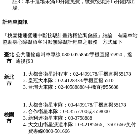
註3：車子進場未滿10分鐘免費，繳費後須於15分鐘內出
場。
計程車資訊
「桃園捷運營運中斷接駁計畫路權協調會議」結論，有關車站
協助身心障礙旅客叫派無障礙計程車之服務，方式如下：
臺北
公共運輸處叫車專線 0800-055850/手機直撥55850，撥
市
通後按3
大都會衛星計程車：02-4499178/手機直撥55178
新北
皇冠大車隊：02-4128333/手機直撥5510
市
台灣大車隊：02-40588888/手機直撥55688
大都會衛星車隊：03-4499178/手機直撥55178
合作衛星車隊：03-3557700或3558000
桃園
新利達衛星車隊：03-3758888
市
大文山衛星派遣車隊：03-2185666、3501666/免付
費專線0800-501666