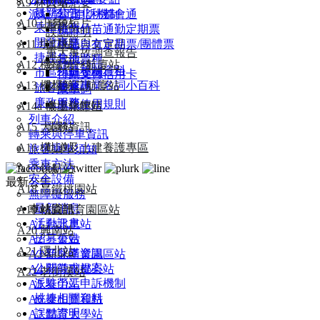
A9 林口站
大事紀要
最新公告
派駐勞工申訴機制
基北北桃都會通
A10 山鼻站
形象短片
乘車指南
桃竹竹苗通勤定期票
誤點證明
開發事業
A11 坑口站
出版品與文宣品
桃捷自有定期票/團體票
重大事故調查報告
捷運生活
其他票種
A12 機場第一航廈站
統計資料
桃捷相關資料
市區預辦登機
行動支付信用卡
A13 機場第二航廈站
財務資訊
捷運專業名詞小百科
旅客服務
乘車碼
廉政服務
車票使用規則
A14a 機場旅館站
本土化專區
列車介紹
A15 大園站
業務資訊
轉乘與停車資訊
A16 橫山站
軌道及土建養護專區
旅客乘車須知
乘車方法
A17 領航站
安全設備
最新公告
A18 高鐵桃園站
無障礙服務
最新消息
車站資訊
A19 桃園體育園區站
活動訊息
A1 台北車站
A20 興南站
招募公告
A2 三重站
A21 環北站
小額採購資訊
A3 新北產業園區站
公開徵求提案
A4 新莊副都心站
A22 老街溪站
派駐勞工申訴機制
A5 泰山站
桃捷相關資料
A6 泰山貴和站
誤點證明
A7 體育大學站