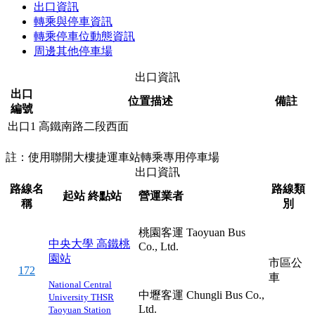
出口資訊
轉乘與停車資訊
轉乘停車位動態資訊
周邊其他停車場
出口資訊
出口
位置描述
備註
編號
出口1
高鐵南路二段西面
註：使用聯開大樓捷運車站轉乘專用停車場
出口資訊
路線名
路線類
起站
終點站
營運業者
稱
別
桃園客運 Taoyuan Bus
中央大學
高鐵桃
Co., Ltd.
園站
市區公
172
車
National Central
中壢客運 Chungli Bus Co.,
University
THSR
Ltd.
Taoyuan Station