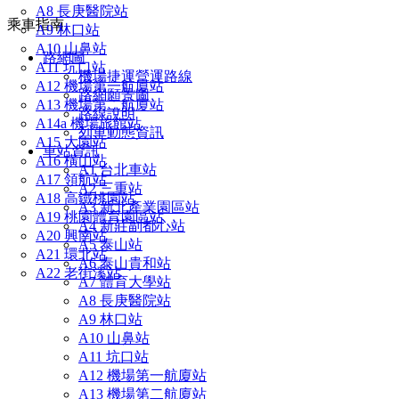
A8 長庚醫院站
乘車指南
A9 林口站
A10 山鼻站
路網圖
A11 坑口站
機場捷運營運路線
A12 機場第一航廈站
路網願景圖
A13 機場第二航廈站
路線說明
A14a 機場旅館站
列車動態資訊
A15 大園站
車站資訊
A16 橫山站
A1 台北車站
A17 領航站
A2 三重站
A18 高鐵桃園站
A3 新北產業園區站
A19 桃園體育園區站
A4 新莊副都心站
A20 興南站
A5 泰山站
A21 環北站
A6 泰山貴和站
A22 老街溪站
A7 體育大學站
A8 長庚醫院站
A9 林口站
A10 山鼻站
A11 坑口站
A12 機場第一航廈站
A13 機場第二航廈站