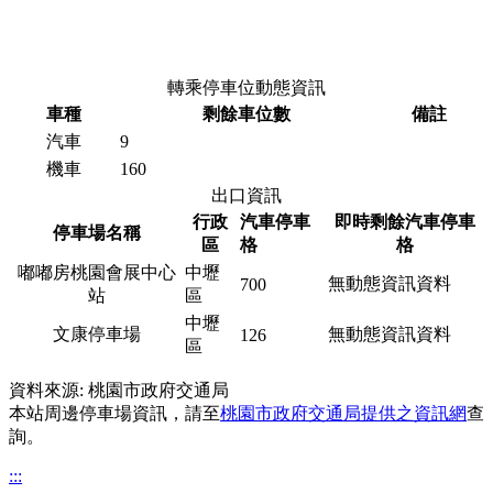
轉乘停車位動態資訊
車種
剩餘車位數
備註
汽車
9
機車
160
出口資訊
行政
汽車停車
即時剩餘汽車停車
停車場名稱
區
格
格
嘟嘟房桃園會展中心
中壢
無動態資訊資料
700
站
區
中壢
文康停車場
無動態資訊資料
126
區
資料來源: 桃園市政府交通局
本站周邊停車場資訊，請至
桃園市政府交通局提供之資訊網
查
詢。
:::