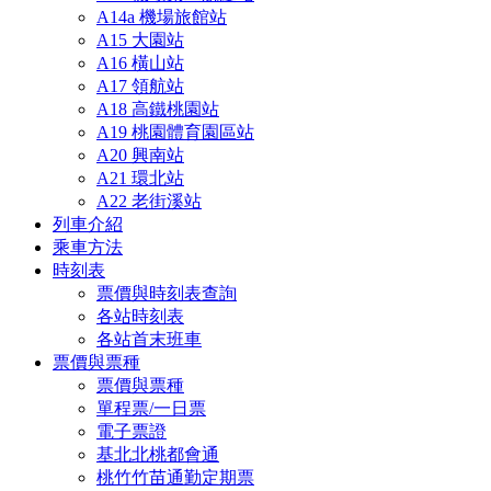
A14a 機場旅館站
A15 大園站
A16 橫山站
A17 領航站
A18 高鐵桃園站
A19 桃園體育園區站
A20 興南站
A21 環北站
A22 老街溪站
列車介紹
乘車方法
時刻表
票價與時刻表查詢
各站時刻表
各站首末班車
票價與票種
票價與票種
單程票/一日票
電子票證
基北北桃都會通
桃竹竹苗通勤定期票