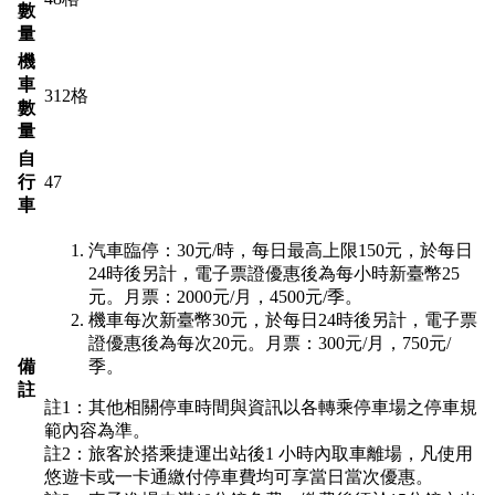
數
量
機
車
312格
數
量
自
行
47
車
汽車臨停：30元/時，每日最高上限150元，於每日
24時後另計，電子票證優惠後為每小時新臺幣25
元。月票：2000元/月，4500元/季。
機車每次新臺幣30元，於每日24時後另計，電子票
證優惠後為每次20元。月票：300元/月，750元/
備
季。
註
註1：其他相關停車時間與資訊以各轉乘停車場之停車規
範內容為準。
註2：旅客於搭乘捷運出站後1 小時內取車離場，凡使用
悠遊卡或一卡通繳付停車費均可享當日當次優惠。