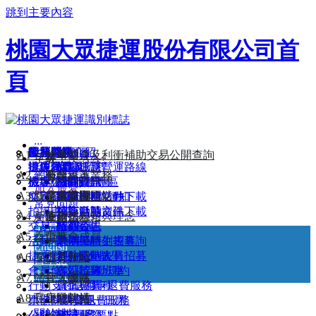
跳到主要內容
桃園大眾捷運股份有限公司首
頁
:::
最新消息
附屬事業介紹
公共藝術
服務簡介
常見問題
路網圖
A1 台北車站
公司簡介
檢舉管道及利衝補助交易公開查詢
字級：
A-
A
A+
捷運商品
沿線景點
辦理項目及流程
遺失物查詢
活動訊息
機場捷運營運路線
網站導覽
A2 三重站
公司沿革
安全維護業務
機捷小旅行
機場公司服務專區
旅客信箱
機關團體
路網願景圖
招商資訊
加入最愛
A3 新北產業園區站
企業識別
廉政宣導
航班資訊
文宣品上刊申請須知
桃園市府活動
路線說明
招商投標文件下載
常見問題
拍攝申請
桃捷活動
列車動態資訊
招商申請文件下載
A4 新莊副都心站
使命、願景與理念
廉政法規
失物招領
交易記錄查詢
招募公告
時刻表
廠商資訊
中文
A5 泰山站
董事會成員
活動場地申請
暑期工讀生招募
票價與時刻表查詢
English
捷乘歡迎-校外教學
部分工時人員招募
各站時刻表
A6 泰山貴和站
首長介紹
日本語
會員條款及活動規約
志工招募
各站首末班車
한국어
A7 體育大學站
經營團隊
行動支付信用卡退費服務
員工招募
票價與票種
A8 長庚醫院站
組織架構
小額採購資訊
票卡問題暨退費服務
單程票/一日票
關於桃捷
公開徵求提案
公益廣告刊登要點
電子票證