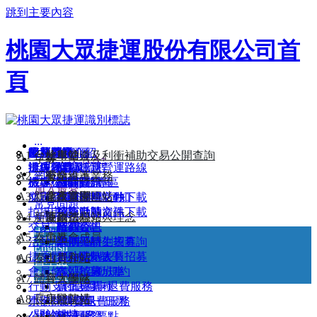
跳到主要內容
桃園大眾捷運股份有限公司首
頁
:::
最新消息
附屬事業介紹
公共藝術
服務簡介
常見問題
路網圖
A1 台北車站
公司簡介
檢舉管道及利衝補助交易公開查詢
字級：
A-
A
A+
捷運商品
沿線景點
辦理項目及流程
遺失物查詢
活動訊息
機場捷運營運路線
網站導覽
A2 三重站
公司沿革
安全維護業務
機捷小旅行
機場公司服務專區
旅客信箱
機關團體
路網願景圖
招商資訊
加入最愛
A3 新北產業園區站
企業識別
廉政宣導
航班資訊
文宣品上刊申請須知
桃園市府活動
路線說明
招商投標文件下載
常見問題
拍攝申請
桃捷活動
列車動態資訊
招商申請文件下載
A4 新莊副都心站
使命、願景與理念
廉政法規
失物招領
交易記錄查詢
招募公告
時刻表
廠商資訊
中文
A5 泰山站
董事會成員
活動場地申請
暑期工讀生招募
票價與時刻表查詢
English
捷乘歡迎-校外教學
部分工時人員招募
各站時刻表
A6 泰山貴和站
首長介紹
日本語
會員條款及活動規約
志工招募
各站首末班車
한국어
A7 體育大學站
經營團隊
行動支付信用卡退費服務
員工招募
票價與票種
A8 長庚醫院站
組織架構
小額採購資訊
票卡問題暨退費服務
單程票/一日票
關於桃捷
公開徵求提案
公益廣告刊登要點
電子票證