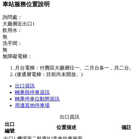
車站服務位置說明
詢問處：
大廳層近出口1
飲用水：
無
洗手間：
無
無障礙電梯：
月台電梯：付費區大廳層往一、二月台各一，共二台。
(連通層電梯：目前尚未開放。)
出口資訊
轉乘與停車資訊
轉乘停車位動態資訊
周邊其他停車場
出口資訊
出口
位置描述
備註
編號
出口1
機場第二航廈B2美食街東南面