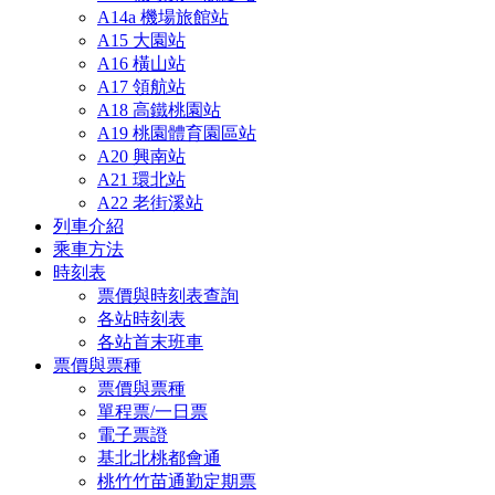
A14a 機場旅館站
A15 大園站
A16 橫山站
A17 領航站
A18 高鐵桃園站
A19 桃園體育園區站
A20 興南站
A21 環北站
A22 老街溪站
列車介紹
乘車方法
時刻表
票價與時刻表查詢
各站時刻表
各站首末班車
票價與票種
票價與票種
單程票/一日票
電子票證
基北北桃都會通
桃竹竹苗通勤定期票