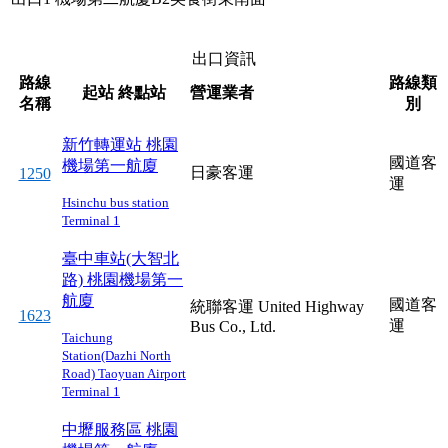
出口資訊
路線
路線類
起站
終點站
營運業者
名稱
別
新竹轉運站
桃園
國道客
機場第一航廈
日豪客運
1250
運
Hsinchu bus station
Terminal 1
臺中車站(大智北
路)
桃園機場第一
航廈
國道客
統聯客運 United Highway
1623
運
Bus Co., Ltd.
Taichung
Station(Dazhi North
Road)
Taoyuan Airport
Terminal 1
中壢服務區
桃園