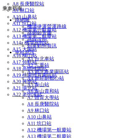
A8 長庚醫院站
乘車指南
A9 林口站
A10 山鼻站
路網圖
A11 坑口站
機場捷運營運路線
A12 機場第一航廈站
路網願景圖
A13 機場第二航廈站
路線說明
A14a 機場旅館站
列車動態資訊
A15 大園站
車站資訊
A16 橫山站
A1 台北車站
A17 領航站
A2 三重站
A18 高鐵桃園站
A3 新北產業園區站
A19 桃園體育園區站
A4 新莊副都心站
A20 興南站
A5 泰山站
A21 環北站
A6 泰山貴和站
A22 老街溪站
A7 體育大學站
A8 長庚醫院站
A9 林口站
A10 山鼻站
A11 坑口站
A12 機場第一航廈站
A13 機場第二航廈站