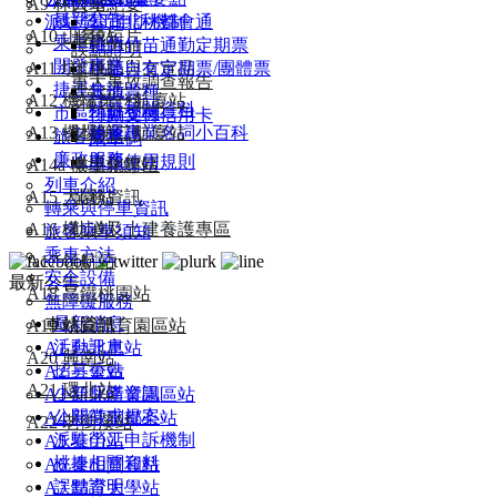
A9 林口站
大事紀要
最新公告
派駐勞工申訴機制
基北北桃都會通
A10 山鼻站
形象短片
乘車指南
桃竹竹苗通勤定期票
誤點證明
開發事業
A11 坑口站
出版品與文宣品
桃捷自有定期票/團體票
重大事故調查報告
捷運生活
其他票種
A12 機場第一航廈站
統計資料
桃捷相關資料
市區預辦登機
行動支付信用卡
A13 機場第二航廈站
財務資訊
捷運專業名詞小百科
旅客服務
乘車碼
廉政服務
車票使用規則
A14a 機場旅館站
本土化專區
列車介紹
A15 大園站
業務資訊
轉乘與停車資訊
A16 橫山站
軌道及土建養護專區
旅客乘車須知
乘車方法
A17 領航站
安全設備
最新公告
A18 高鐵桃園站
無障礙服務
最新消息
車站資訊
A19 桃園體育園區站
活動訊息
A1 台北車站
A20 興南站
招募公告
A2 三重站
A21 環北站
小額採購資訊
A3 新北產業園區站
公開徵求提案
A4 新莊副都心站
A22 老街溪站
派駐勞工申訴機制
A5 泰山站
桃捷相關資料
A6 泰山貴和站
誤點證明
A7 體育大學站