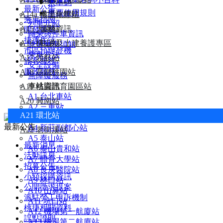
乘車碼
最新公告
車票使用規則
A14a 機場旅館站
本土化專區
乘車指南
列車介紹
A15 大園站
業務資訊
開發事業
轉乘與停車資訊
捷運生活
A16 橫山站
軌道及土建養護專區
旅客乘車須知
市區預辦登機
乘車方法
A17 領航站
旅客服務
安全設備
廉政服務
A18 高鐵桃園站
無障礙服務
車站資訊
A19 桃園體育園區站
A1 台北車站
A20 興南站
A2 三重站
A21 環北站
A3 新北產業園區站
最新公告
A4 新莊副都心站
A22 老街溪站
A5 泰山站
最新消息
A6 泰山貴和站
活動訊息
A7 體育大學站
招募公告
A8 長庚醫院站
小額採購資訊
A9 林口站
公開徵求提案
A10 山鼻站
派駐勞工申訴機制
A11 坑口站
桃捷相關資料
A12 機場第一航廈站
誤點證明
A13 機場第二航廈站