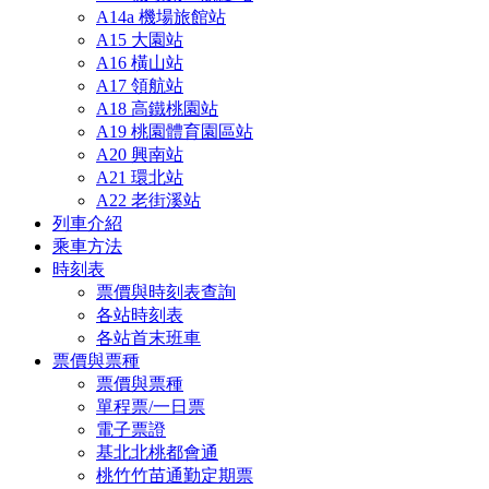
A14a 機場旅館站
A15 大園站
A16 橫山站
A17 領航站
A18 高鐵桃園站
A19 桃園體育園區站
A20 興南站
A21 環北站
A22 老街溪站
列車介紹
乘車方法
時刻表
票價與時刻表查詢
各站時刻表
各站首末班車
票價與票種
票價與票種
單程票/一日票
電子票證
基北北桃都會通
桃竹竹苗通勤定期票