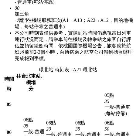
- 普通車(每站停靠)
00
加三角
- 增開往機場服務班次(A1→A13；A22→A12，目的地機
場，每站停靠之普通車)
本公司時刻表僅供參考，實際到站時間仍應視當日列車
運行狀況而定，請乘車前往機場及轉乘站之旅客自行評
估並預留緩衝時間。依桃園國際機場公告，旅客應於航
班起飛前2-3個小時，向所搭乘之航空公司報到櫃台辦理
完成報到手續。
環北站 時刻表 : A21 環北站
往台北車站、
時間
機場
時
分
05點
35
05
一般-普通車
(每站停靠)
06點
06點
06點
06點
05
20
35
50
一般-普通
06
一般-普通車
一般-普通車
一般-普通車