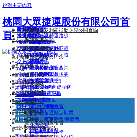
跳到主要內容
桃園大眾捷運股份有限公司首
最新消息
附屬事業介紹
公共藝術
服務簡介
常見問題
路網圖
A1 台北車站
公司簡介
檢舉管道及利衝補助交易公開查詢
頁
捷運商品
沿線景點
辦理項目及流程
遺失物查詢
活動訊息
機場捷運營運路線
A2 三重站
公司沿革
安全維護業務
機捷小旅行
機場公司服務專區
旅客信箱
機關團體
路網願景圖
招商資訊
A3 新北產業園區站
企業識別
廉政宣導
航班資訊
文宣品上刊申請須知
桃園市府活動
路線說明
招商投標文件下載
拍攝申請
桃捷活動
列車動態資訊
招商申請文件下載
A4 新莊副都心站
使命、願景與理念
廉政法規
交易記錄查詢
招募公告
時刻表
廠商資訊
:::
A5 泰山站
董事會成員
活動場地申請
暑期工讀生招募
票價與時刻表查詢
字級：
A-
A
A+
捷乘歡迎-校外教學
部分工時人員招募
各站時刻表
A6 泰山貴和站
首長介紹
網站導覽
會員條款及活動規約
志工招募
各站首末班車
加入最愛
A7 體育大學站
經營團隊
行動支付信用卡退費服務
員工招募
票價與票種
常見問題
A8 長庚醫院站
組織架構
小額採購資訊
票卡問題暨退費服務
單程票/一日票
失物招領
公開徵求提案
公益廣告刊登要點
電子票證
中文
A9 林口站
大事紀要
派駐勞工申訴機制
基北北桃都會通
English
A10 山鼻站
形象短片
日本語
桃竹竹苗通勤定期票
誤點證明
한국어
A11 坑口站
出版品與文宣品
桃捷自有定期票/團體票
重大事故調查報告
其他票種
A12 機場第一航廈站
統計資料
桃捷相關資料
行動支付信用卡
關於桃捷
A13 機場第二航廈站
財務資訊
捷運專業名詞小百科