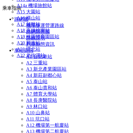
A14a 機場旅館站
乘車指南
A15 大園站
A16 橫山站
路網圖
A17 領航站
機場捷運營運路線
A18 高鐵桃園站
路網願景圖
A19 桃園體育園區站
路線說明
A20 興南站
列車動態資訊
A21 環北站
車站資訊
A22 老街溪站
A1 台北車站
A2 三重站
A3 新北產業園區站
A4 新莊副都心站
A5 泰山站
A6 泰山貴和站
A7 體育大學站
A8 長庚醫院站
A9 林口站
A10 山鼻站
A11 坑口站
A12 機場第一航廈站
A13 機場第二航廈站