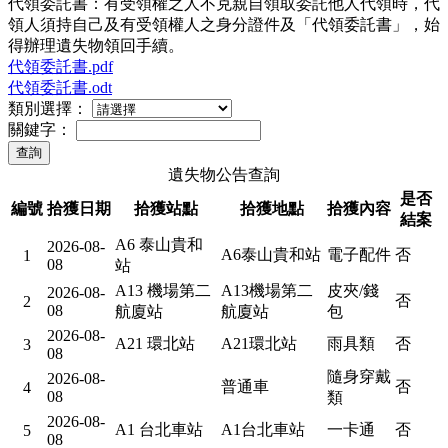
代領委託書：有受領權之人不克親自領取委託他人代領時，代
領人須持自己及有受領權人之身分證件及「代領委託書」，始
得辦理遺失物領回手續。
代領委託書.pdf
代領委託書.odt
類別選擇：
關鍵字：
遺失物公告查詢
是否
編號
拾獲日期
拾獲站點
拾獲地點
拾獲內容
結案
A6 泰山貴和
2026-08-
A6泰山貴和站
電子配件
否
1
08
站
A13 機場第二
A13機場第二
皮夾/錢
2026-08-
否
2
08
航廈站
航廈站
包
2026-08-
A21 環北站
A21環北站
雨具類
否
3
08
隨身穿戴
2026-08-
普通車
否
4
08
類
2026-08-
A1 台北車站
A1台北車站
一卡通
否
5
08