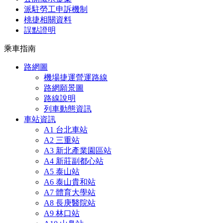
派駐勞工申訴機制
桃捷相關資料
誤點證明
乘車指南
路網圖
機場捷運營運路線
路網願景圖
路線說明
列車動態資訊
車站資訊
A1 台北車站
A2 三重站
A3 新北產業園區站
A4 新莊副都心站
A5 泰山站
A6 泰山貴和站
A7 體育大學站
A8 長庚醫院站
A9 林口站