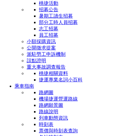
桃捷活動
招募公告
暑期工讀生招募
部分工時人員招募
志工招募
員工招募
小額採購資訊
公開徵求提案
派駐勞工申訴機制
誤點證明
重大事故調查報告
桃捷相關資料
捷運專業名詞小百科
乘車指南
路網圖
機場捷運營運路線
路網願景圖
路線說明
列車動態資訊
時刻表
票價與時刻表查詢