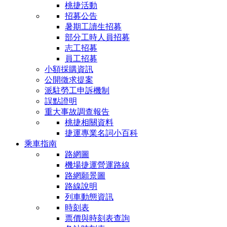
桃捷活動
招募公告
暑期工讀生招募
部分工時人員招募
志工招募
員工招募
小額採購資訊
公開徵求提案
派駐勞工申訴機制
誤點證明
重大事故調查報告
桃捷相關資料
捷運專業名詞小百科
乘車指南
路網圖
機場捷運營運路線
路網願景圖
路線說明
列車動態資訊
時刻表
票價與時刻表查詢