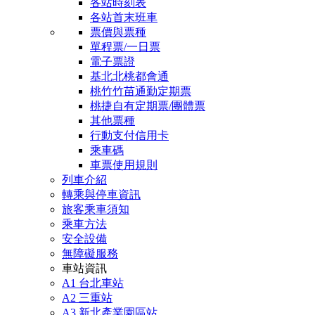
各站時刻表
各站首末班車
票價與票種
單程票/一日票
電子票證
基北北桃都會通
桃竹竹苗通勤定期票
桃捷自有定期票/團體票
其他票種
行動支付信用卡
乘車碼
車票使用規則
列車介紹
轉乘與停車資訊
旅客乘車須知
乘車方法
安全設備
無障礙服務
車站資訊
A1 台北車站
A2 三重站
A3 新北產業園區站