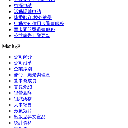
拍攝申請
活動場地申請
捷乘歡迎-校外教學
行動支付信用卡退費服務
票卡問題暨退費服務
公益廣告刊登要點
關於桃捷
公司簡介
公司沿革
企業識別
使命、願景與理念
董事會成員
首長介紹
經營團隊
組織架構
大事紀要
形象短片
出版品與文宣品
統計資料