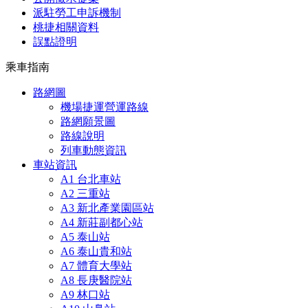
派駐勞工申訴機制
桃捷相關資料
誤點證明
乘車指南
路網圖
機場捷運營運路線
路網願景圖
路線說明
列車動態資訊
車站資訊
A1 台北車站
A2 三重站
A3 新北產業園區站
A4 新莊副都心站
A5 泰山站
A6 泰山貴和站
A7 體育大學站
A8 長庚醫院站
A9 林口站