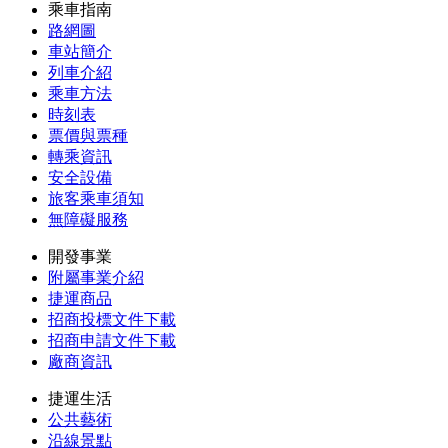
乘車指南
路網圖
車站簡介
列車介紹
乘車方法
時刻表
票價與票種
轉乘資訊
安全設備
旅客乘車須知
無障礙服務
開發事業
附屬事業介紹
捷運商品
招商投標文件下載
招商申請文件下載
廠商資訊
捷運生活
公共藝術
沿線景點