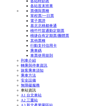
各站時刻表
各站首末班車
票價與票種
單程票/一日票
電子票證
基北北桃都會通
桃竹竹苗通勤定期票
桃捷自有定期票/團體票
其他票種
行動支付信用卡
乘車碼
車票使用規則
列車介紹
轉乘與停車資訊
旅客乘車須知
乘車方法
安全設備
無障礙服務
車站資訊
A1 台北車站
A2 三重站
A3 新北產業園區站