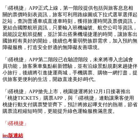
「i搭桃捷」APP正式上線，第一階段提供包括與旅客息息相
關的票價時刻表資訊，旅客可利用路線圖或下拉式選單選擇起
訖站，查詢普通車或直達車時刻，獲得旅運時間及票價資訊，
更結合國際航班資訊，只要輸入班機編號、航空公司等資訊，
就能設定航班提醒，並計算出搭乘機場捷運的時間，讓旅客出
國旅程有美好的開始，後續也考量弱勢族群需求，加入預約無
障礙服務，打造安全舒適的無障礙友善環境。
「i搭桃捷」APP第二階段已在驗證階段，未來將導入忠誠會
員功能，旅客乘車集點嶄新體驗，並有沿線景點規劃來趟捷伴
小旅行，後續將引進捷運商城，手機購票、購物一網打盡，提
供旅客更便利的生活，開啟直達美好i時代。
「i搭桃捷」APP搶先上市，桃園捷運將於12月1日接著推出
「桃捷TICKETS」購票APP，與「i搭桃捷」連動讓乘客使用
桃捷行動支付購票雙管齊下，預計將掀起嗶支付的熱潮，節省
購票流程縮短時間，更能提升綠色運輸服務滿意度。
「i搭桃捷」
ios版連結