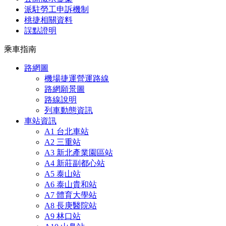
派駐勞工申訴機制
桃捷相關資料
誤點證明
乘車指南
路網圖
機場捷運營運路線
路網願景圖
路線說明
列車動態資訊
車站資訊
A1 台北車站
A2 三重站
A3 新北產業園區站
A4 新莊副都心站
A5 泰山站
A6 泰山貴和站
A7 體育大學站
A8 長庚醫院站
A9 林口站