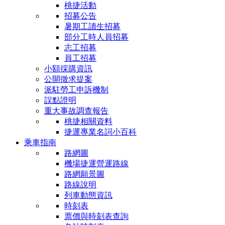
桃捷活動
招募公告
暑期工讀生招募
部分工時人員招募
志工招募
員工招募
小額採購資訊
公開徵求提案
派駐勞工申訴機制
誤點證明
重大事故調查報告
桃捷相關資料
捷運專業名詞小百科
乘車指南
路網圖
機場捷運營運路線
路網願景圖
路線說明
列車動態資訊
時刻表
票價與時刻表查詢