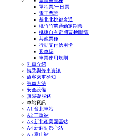
票價與票種
單程票/一日票
電子票證
基北北桃都會通
桃竹竹苗通勤定期票
桃捷自有定期票/團體票
其他票種
行動支付信用卡
乘車碼
車票使用規則
列車介紹
轉乘與停車資訊
旅客乘車須知
乘車方法
安全設備
無障礙服務
車站資訊
A1 台北車站
A2 三重站
A3 新北產業園區站
A4 新莊副都心站
A5 泰山站