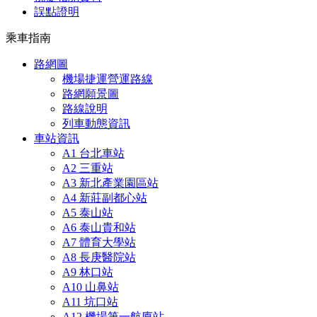
誤點證明
乘車指南
路網圖
機場捷運營運路線
路網願景圖
路線說明
列車動態資訊
車站資訊
A1 台北車站
A2 三重站
A3 新北產業園區站
A4 新莊副都心站
A5 泰山站
A6 泰山貴和站
A7 體育大學站
A8 長庚醫院站
A9 林口站
A10 山鼻站
A11 坑口站
A12 機場第一航廈站