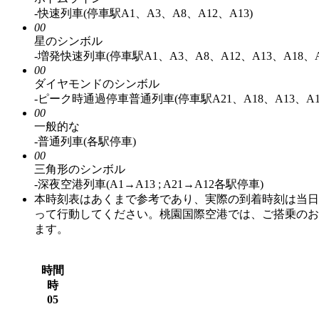
-快速列車(停車駅A1、A3、A8、A12、A13)
00
星のシンボル
-増発快速列車(停車駅A1、A3、A8、A12、A13、A18、A
00
ダイヤモンドのシンボル
-ピーク時通過停車普通列車(停車駅A21、A18、A13、A1
00
一般的な
-普通列車(各駅停車)
00
三角形のシンボル
-深夜空港列車(A1→A13 ; A21→A12各駅停車)
本時刻表はあくまで参考であり、実際の到着時刻は当日
って行動してください。桃園国際空港では、ご搭乗のお
ます。
時間
時
05