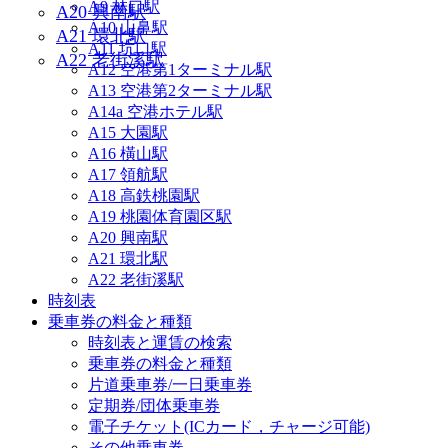
A9 林口駅
A20 興南駅
A10 山鼻駅
A21 環北駅
A11 坑口駅
A22 老街溪駅
A12 空港第1ターミナル駅
A13 空港第2ターミナル駅
A14a 空港ホテル駅
A15 大園駅
A16 橫山駅
A17 領航駅
A18 高鉄桃園駅
A19 桃園体育園区駅
A20 興南駅
A21 環北駅
A22 老街溪駅
時刻表
乗車券の料金と種類
時刻表と運賃の検索
乗車券の料金と種類
片道乗車券/一日乗車券
定期券/団体乗車券
電子チケット(ICカード，チャージ可能)
その他乗車券