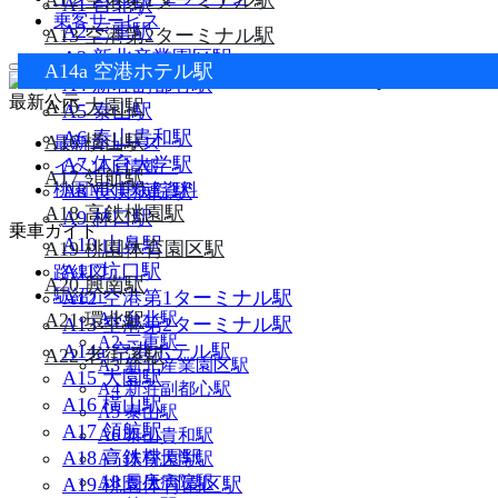
A12 空港第1ターミナル駅
A1 台北駅
乗客サービス
A2 三重駅
A13 空港第2ターミナル駅
A3 新北産業園区駅
A14a 空港ホテル駅
A4 新荘副都心駅
最新公示
A15 大園駅
A5 泰山駅
A6 泰山貴和駅
A16 橫山駅
最新ニュース
A7 体育大学駅
イベント情報
A17 領航駅
桃園MRT関連資料
A8 長庚病院駅
A18 高鉄桃園駅
A9 林口駅
乗車ガイド
A10 山鼻駅
A19 桃園体育園区駅
A11 坑口駅
路線図
A20 興南駅
駅紹介
A12 空港第1ターミナル駅
A1 台北駅
A21 環北駅
A13 空港第2ターミナル駅
A2 三重駅
A14a 空港ホテル駅
A22 老街溪駅
A3 新北産業園区駅
A15 大園駅
A4 新荘副都心駅
A16 橫山駅
A5 泰山駅
A17 領航駅
A6 泰山貴和駅
A18 高鉄桃園駅
A7 体育大学駅
A8 長庚病院駅
A19 桃園体育園区駅