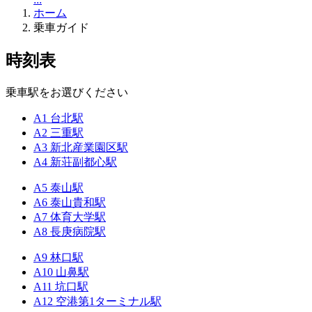
ホーム
乗車ガイド
時刻表
乗車駅をお選びください
A1 台北駅
A2 三重駅
A3 新北産業園区駅
A4 新荘副都心駅
A5 泰山駅
A6 泰山貴和駅
A7 体育大学駅
A8 長庚病院駅
A9 林口駅
A10 山鼻駅
A11 坑口駅
A12 空港第1ターミナル駅