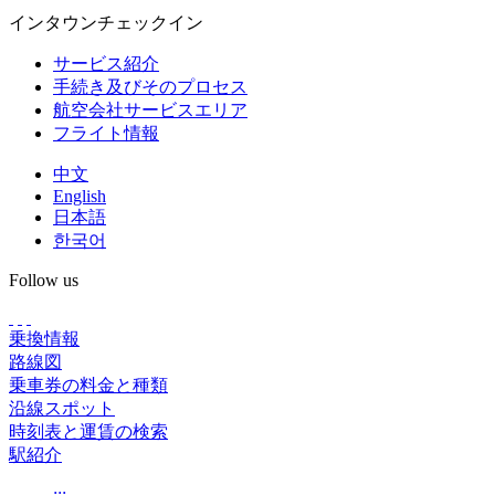
インタウンチェックイン
サービス紹介
手続き及びそのプロセス
航空会社サービスエリア
フライト情報
中文
English
日本語
한국어
Follow us
乗換情報
路線図
乗車券の料金と種類
沿線スポット
時刻表と運賃の検索
駅紹介
:::