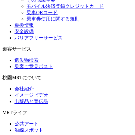
モバイル決済登録クレジットカード
乗車QRコード
乗車券使用に関する規則
乗換情報
安全設備
バリアフリーサービス
乗客サービス
遺失物検索
乗客ご意見ポスト
桃園MRTについて
会社紹介
イメージビデオ
出版品と宣伝品
MRTライフ
公共アート
沿線スポット