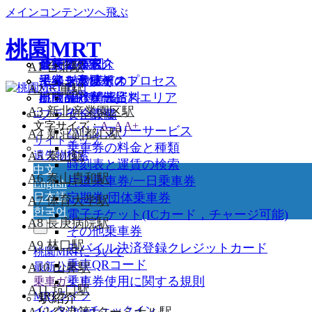
メインコンテンツへ飛ぶ
桃園MRT
会社紹介
最新ニュース
公共アート
サービス紹介
遺失物検索
路線図
A1 台北駅
イメージビデオ
イベント情報
沿線スポット
手続き及びそのプロセス
乗客ご意見ポスト
時刻表
A2 三重駅
出版品と宣伝品
桃園MRT関連資料
航空会社サービスエリア
乗換情報
A3 新北産業園区駅
:::
フライト情報
安全設備
文字サイズ：
A-
A
A+
バリアフリーサービス
A4 新荘副都心駅
サイトマップ
乗車券の料金と種類
遺失物検索
A5 泰山駅
時刻表と運賃の検索
中文
A6 泰山貴和駅
片道乗車券/一日乗車券
English
日本語
定期券/団体乗車券
A7 体育大学駅
한국어
電子チケット(ICカード，チャージ可能)
A8 長庚病院駅
その他乗車券
A9 林口駅
モバイル決済登録クレジットカード
桃園MRTについて
乗車QRコード
最新公示
A10 山鼻駅
乗車券使用に関する規則
乗車ガイド
A11 坑口駅
MRTライフ
駅紹介
インタウンチェックイン