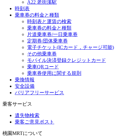
A22 老街溪駅
時刻表
乗車券の料金と種類
時刻表と運賃の検索
乗車券の料金と種類
片道乗車券/一日乗車券
定期券/団体乗車券
電子チケット(ICカード，チャージ可能)
その他乗車券
モバイル決済登録クレジットカード
乗車QRコード
乗車券使用に関する規則
乗換情報
安全設備
バリアフリーサービス
乗客サービス
遺失物検索
乗客ご意見ポスト
桃園MRTについて