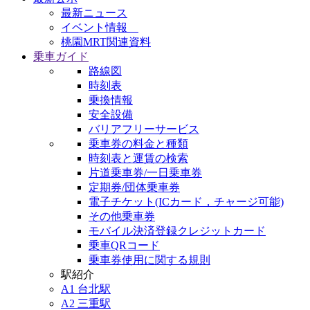
最新ニュース
イベント情報
桃園MRT関連資料
乗車ガイド
路線図
時刻表
乗換情報
安全設備
バリアフリーサービス
乗車券の料金と種類
時刻表と運賃の検索
片道乗車券/一日乗車券
定期券/団体乗車券
電子チケット(ICカード，チャージ可能)
その他乗車券
モバイル決済登録クレジットカード
乗車QRコード
乗車券使用に関する規則
駅紹介
A1 台北駅
A2 三重駅