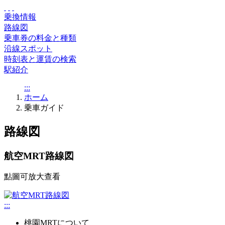
乗換情報
路線図
乗車券の料金と種類
沿線スポット
時刻表と運賃の検索
駅紹介
:::
ホーム
乗車ガイド
路線図
航空MRT路線図
點圖可放大查看
:::
桃園MRTについて