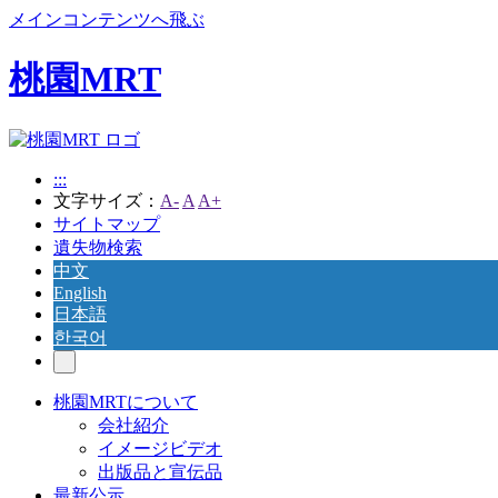
メインコンテンツへ飛ぶ
桃園MRT
:::
文字サイズ：
A-
A
A+
サイトマップ
遺失物検索
中文
English
日本語
한국어
桃園MRTについて
会社紹介
イメージビデオ
出版品と宣伝品
最新公示