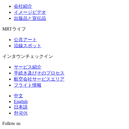
会社紹介
イメージビデオ
出版品と宣伝品
MRTライフ
公共アート
沿線スポット
インタウンチェックイン
サービス紹介
手続き及びそのプロセス
航空会社サービスエリア
フライト情報
中文
English
日本語
한국어
Follow us