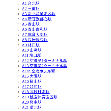
A1 台北駅
A2 三重駅
A3 新北産業園区駅
A4 新荘副都心駅
A5 泰山駅
A6 泰山貴和駅
A7 体育大学駅
A8 長庚病院駅
A9 林口駅
A10 山鼻駅
A11 坑口駅
A12 空港第1ターミナル駅
A13 空港第2ターミナル駅
A14a 空港ホテル駅
A15 大園駅
A16 橫山駅
A17 領航駅
A18 高鉄桃園駅
A19 桃園体育園区駅
A20 興南駅
A21 環北駅