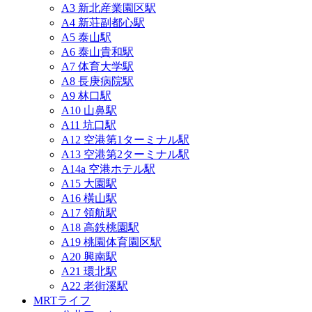
A3 新北産業園区駅
A4 新荘副都心駅
A5 泰山駅
A6 泰山貴和駅
A7 体育大学駅
A8 長庚病院駅
A9 林口駅
A10 山鼻駅
A11 坑口駅
A12 空港第1ターミナル駅
A13 空港第2ターミナル駅
A14a 空港ホテル駅
A15 大園駅
A16 橫山駅
A17 領航駅
A18 高鉄桃園駅
A19 桃園体育園区駅
A20 興南駅
A21 環北駅
A22 老街溪駅
MRTライフ